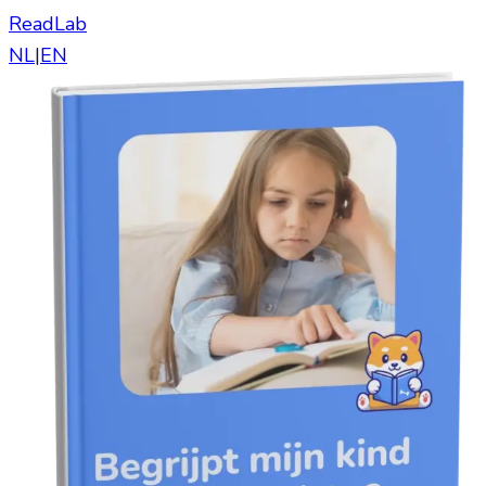
ReadLab
NL
|
EN