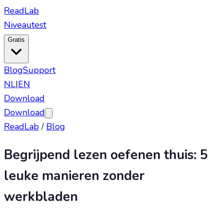
ReadLab
Niveautest
Gratis
Blog
Support
NL
|
EN
Download
Download
ReadLab
/
Blog
Begrijpend lezen oefenen thuis: 5
leuke manieren zonder
werkbladen