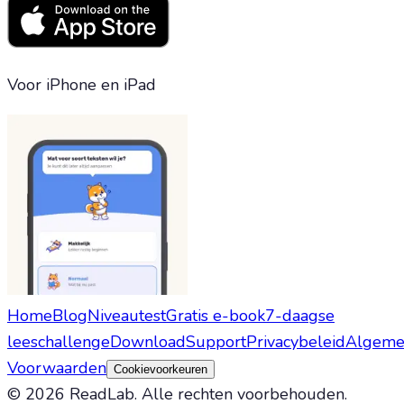
Voor iPhone en iPad
Home
Blog
Niveautest
Gratis e-book
7-daagse
leeschallenge
Download
Support
Privacybeleid
Algeme
Voorwaarden
Cookievoorkeuren
©
2026
ReadLab.
Alle rechten voorbehouden.